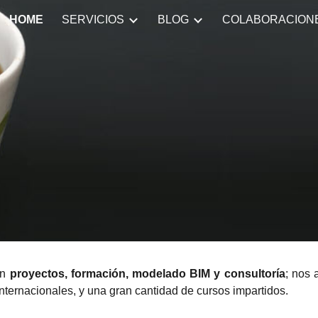
HOME
SERVICIOS
BLOG
COLABORACION
ip to main content
Skip to navigat
en
proyectos,
formación, modelado BIM y consultoría
;
nos 
internacionales, y una gran cantidad de cursos impartidos.